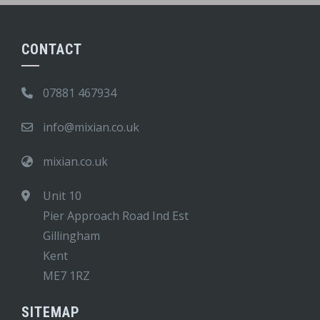
CONTACT
07881 467934
info@mixian.co.uk
mixian.co.uk
Unit 10
Pier Approach Road Ind Est
Gillingham
Kent
ME7 1RZ
SITEMAP