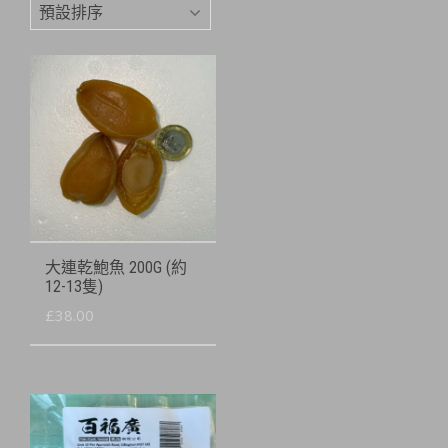
大連乾鮑魚 200G (約
12-13隻)
£
38.00