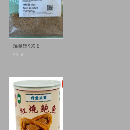
燒鴨鹽 90G E
£
3.50