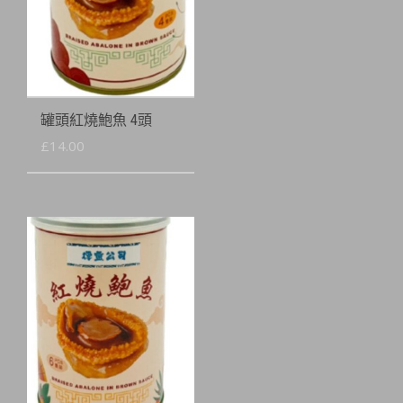
罐頭紅燒鮑魚 4頭
£
14.00