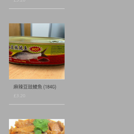
麻辣豆豉鯪魚 (184G)
£
3.20