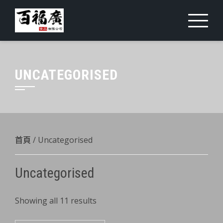
Skip
to
content
UNCATEGORISED
首頁
/ Uncategorised
Uncategorised
Showing all 11 results