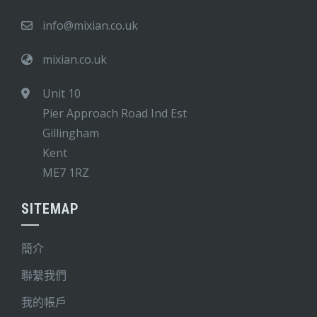
info@mixian.co.uk
mixian.co.uk
Unit 10
Pier Approach Road Ind Est
Gillingham
Kent
ME7 1RZ
SITEMAP
簡介
聯繫我們
我的帳戶