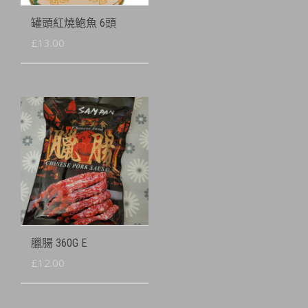
罐頭紅燒鮑魚 6頭
£
13.00
臘腸 360G E
£
12.00