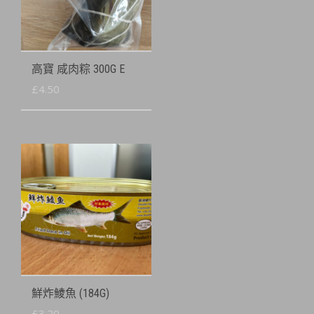
高寶 咸肉粽 300G E
£
4.50
鮮炸鯪魚 (184G)
£
3.20