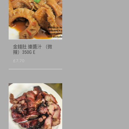
金錢肚 連醬汁 （微
辣）350G E
£
7.70