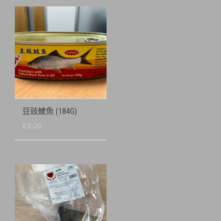
豆豉鯪魚 (184G)
£
3.20